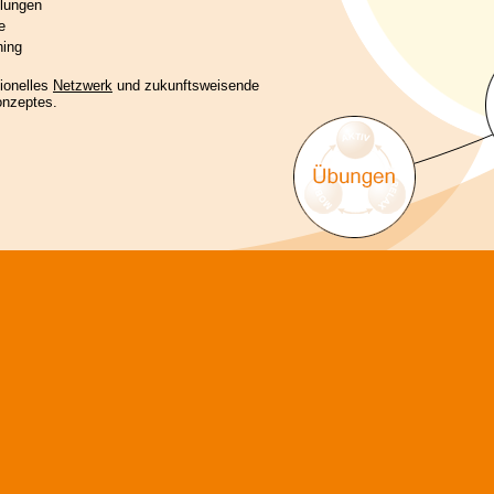
ulungen
e
hing
sionelles
Netzwerk
und zukunftsweisende
onzeptes.