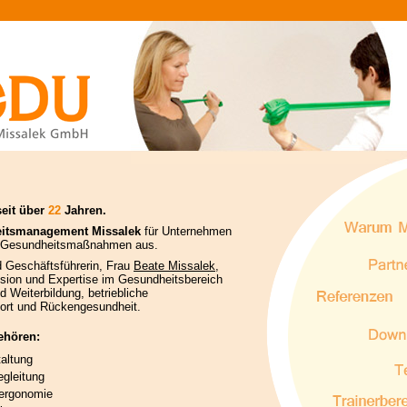
seit über
22
Jahren.
itsmanagement Missalek
für Unternehmen
ge Gesundheitsmaßnahmen aus.
d Geschäftsführerin, Frau
Beate Missalek
,
ssion und Expertise im Gesundheitsbereich
Weiterbildung, betriebliche
ort und Rückengesundheit.
ehören:
altung
gleitung
oergonomie